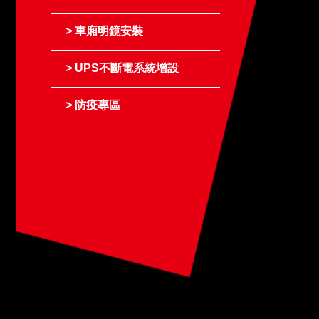
車廂明鏡安裝
UPS不斷電系統增設
防疫專區