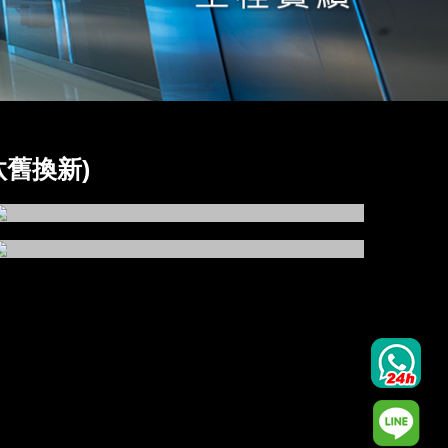
汰舊換新)