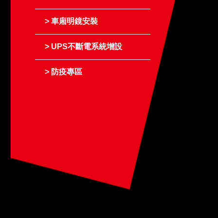
車廂明鏡安裝
UPS不斷電系統增設
防疫專區